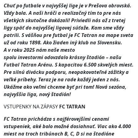
Chuť po futbale v najvyššej lige je v Prešova obrovská.
Vždy bola. A naši hráči a realizačný tím to pre nás
všetkých skutočne dokázali! Priviedli nás až z tretej
ligy späť do najvyššej ligovej súťaže. Kam sme vždy
patrili. S vášňou pre futbal je FC Tatran na mape sveta
už od roku 1898. Ako žiaden iný klub na Slovensku.
A v roku 2025 nám naše mesto
spolu investormi odovzdalo krásny štadión – našu
Futbal Tatran Arénu. S kapacitou 6.500 skvelých miest.
Pre silnú divácku podporu, neopakovateľné zážitky a
veľké príbehy. Teraz je na rade každý jeden z nás.
Ukážme ako veľmi chceme byť pri tom! Nová sezóna,
najvyššia liga, nový štadión!
VSTUPENKY NA ZÁPASY
FC TATRAN
FC Tatran prichádza s najférovejšími cenami
vstupeniek, aké bolo možné dosiahnuť. Viac ako 4.000
miest na troch tribúnach B, C, D si na štadióne