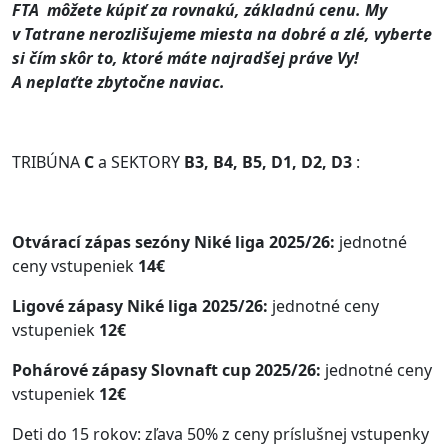
FTA môžete kúpiť za rovnakú, základnú cenu. My
v Tatrane nerozlišujeme miesta na dobré a zlé, vyberte
si čím skôr to, ktoré máte najradšej práve Vy!
A neplaťte zbytočne naviac.
TRIBÚNA
C
a SEKTORY
B3, B4, B5, D1, D2, D3
:
Otvárací zápas sezóny Niké liga 2025/26:
jednotné
ceny vstupeniek
14€
Ligové zápasy Niké liga 2025/26:
jednotné ceny
vstupeniek
12€
Pohárové zápasy Slovnaft cup 2025/26:
jednotné ceny
vstupeniek
12€
Deti do 15 rokov: zľava 50% z ceny príslušnej vstupenky