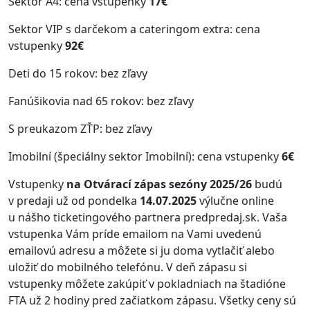
Sektor A4: cena vstupenky
17€
Sektor VIP s darčekom a cateringom extra: cena
vstupenky
92€
Deti do 15 rokov: bez zľavy
Fanúšikovia nad 65 rokov: bez zľavy
S preukazom ZŤP: bez zľavy
Imobilní (špeciálny sektor Imobilní): cena vstupenky
6€
Vstupenky
na Otvárací zápas sezóny 2025/26
budú
v predaji už od pondelka
14.07.2025
výlučne online
u nášho ticketingového partnera predpredaj.sk. Vaša
vstupenka Vám príde emailom na Vami uvedenú
emailovú adresu a môžete si ju doma vytlačiť alebo
uložiť do mobilného telefónu. V deň zápasu si
vstupenky môžete zakúpiť v pokladniach na štadióne
FTA už 2 hodiny pred začiatkom zápasu. Všetky ceny sú